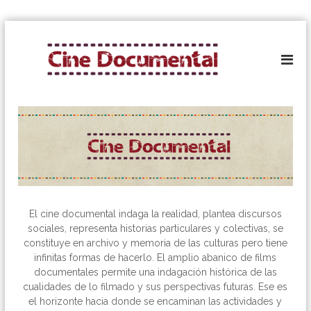
S
C
k
i
i
p
n
t
e
o
D
c
o
o
c
n
u
t
e
m
n
e
t
n
El cine documental indaga la realidad, plantea discursos
t
sociales, representa historias particulares y colectivas, se
a
constituye en archivo y memoria de las culturas pero tiene
l
infinitas formas de hacerlo. El amplio abanico de films
documentales permite una indagación histórica de las
cualidades de lo filmado y sus perspectivas futuras. Ese es
el horizonte hacia donde se encaminan las actividades y